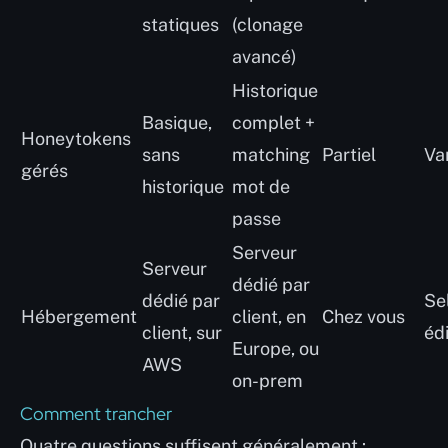
statiques
(clonage
avancé)
Historique
Basique,
complet +
Honeytokens
sans
matching
Partiel
Va
gérés
historique
mot de
passe
Serveur
Serveur
dédié par
dédié par
Se
Hébergement
client, en
Chez vous
client, sur
éd
Europe, ou
AWS
on-prem
Comment trancher
Quatre questions suffisent généralement :