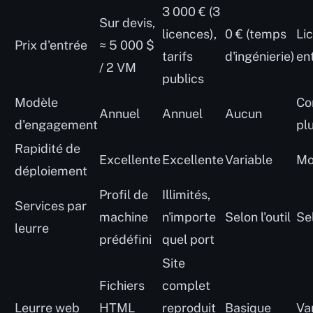
3 000 € (3
Sur devis,
licences),
0 € (temps
Li
Prix d'entrée
≈ 5 000 $
tarifs
d'ingénierie)
en
/ 2 VM
publics
Modèle
Co
Annuel
Annuel
Aucun
d'engagement
pl
Rapidité de
Excellente
Excellente
Variable
Mo
déploiement
Profil de
Illimités,
Services par
machine
n'importe
Selon l'outil
Se
leurre
prédéfini
quel port
Site
Fichiers
complet
Leurre web
HTML
reproduit
Basique
Va