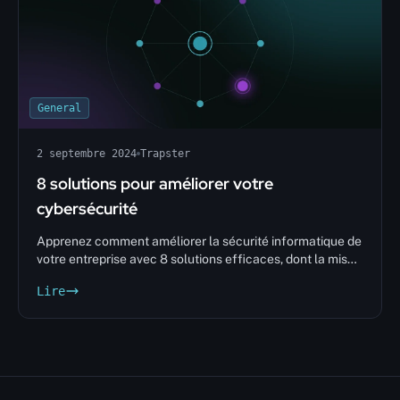
General
2 septembre 2024
Trapster
8 solutions pour améliorer votre
cybersécurité
Apprenez comment améliorer la sécurité informatique de
votre entreprise avec 8 solutions efficaces, dont la mise
en place de solutions sécurité honeypot. Protégez vos
Lire
données et prévenez les attaques.